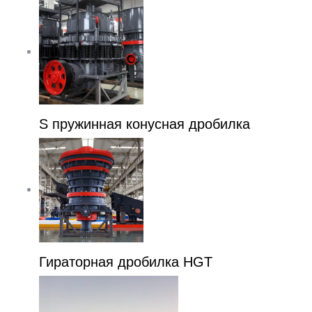
S пружинная конусная дробилка
Гираторная дробилка HGT