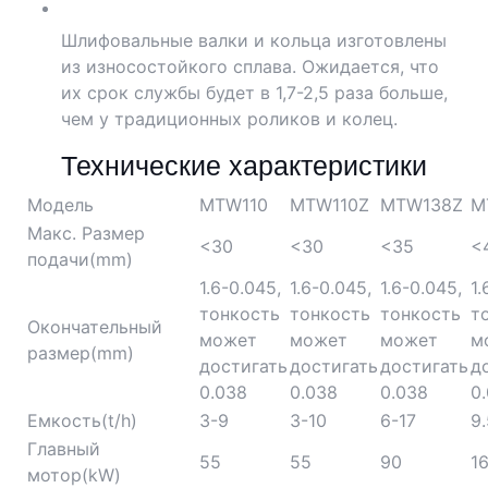
Шлифовальные валки и кольца изготовлены
из износостойкого сплава. Ожидается, что
их срок службы будет в 1,7-2,5 раза больше,
чем у традиционных роликов и колец.
Технические характеристики
Модель
MTW110
MTW110Z
MTW138Z
M
Макс. Размер
<30
<30
<35
<
подачи(mm)
1.6-0.045,
1.6-0.045,
1.6-0.045,
1.
тонкость
тонкость
тонкость
т
Окончательный
может
может
может
м
размер(mm)
достигать
достигать
достигать
д
0.038
0.038
0.038
0
Емкость(t/h)
3-9
3-10
6-17
9
Главный
55
55
90
1
мотор(kW)