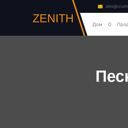
alex@crush
ZENITH
Дом
О
Про
Пес