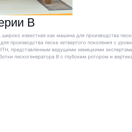
ерии B
, широко известная как машина для производства пес
ля производства песка четвертого поколения с уровне
ITH, представленным ведущими немецкими экспертами,
аботки пескогенератора B с глубоким ротором и вертик