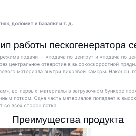
няк, доломит и базальт и т. д.
ип работы пескогенератора с
режима подачи — «подача по центру» и «подача по цен
ерез центральное отверстие в высокоскоростной пряди
вого материала внутри вихревой камеры. Наконец, г
кам», во-первых, материалы в загрузочном бункере про
очным лотком. Одна часть материалов попадает в выс
т со всех сторон лотка.
Преимущества продукта