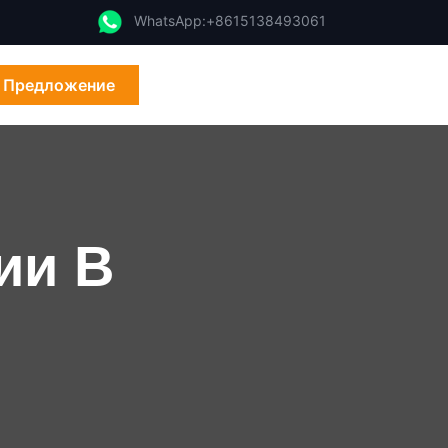
WhatsApp:+8615138493061
 Предложение
ии B