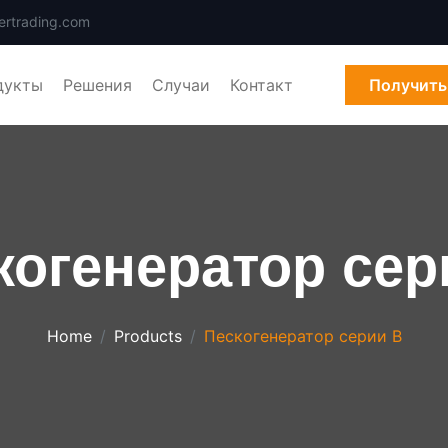
ertrading.com
дукты
Решения
Случаи
Контакт
Получить
когенератор сер
Home
Products
Пескогенератор серии B