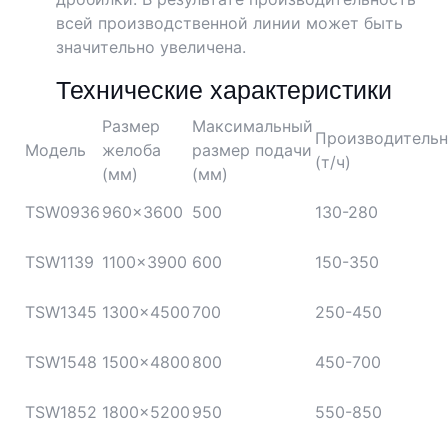
всей производственной линии может быть
значительно увеличена.
Технические характеристики
Размер
Максимальный
Производительн
Модель
желоба
размер подачи
(т/ч)
(мм)
(мм)
TSW0936
960×3600
500
130-280
TSW1139
1100×3900
600
150-350
TSW1345
1300×4500
700
250-450
TSW1548
1500×4800
800
450-700
TSW1852
1800×5200
950
550-850