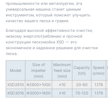
промышленности или металлургии, эта
универсальная машина станет ценным
инструментом, который поможет улучшить
качество вашего песка и гравия.
Благодаря высокой эффективности очистки,
низкому энергопотреблению и прочной
конструкции пескомойка XSD — это
экономичное и надежное решение для очистки
песка.
Size of
Maximum
Capacity
Speed
Model
impeller
feed size
(t/h)
(r/min)
(mm)
(mm)
XSD2610
Φ2600×1000
≤10
20-60
1.178
XSD3016
Φ3000×1600
≤10
70-120
1.179