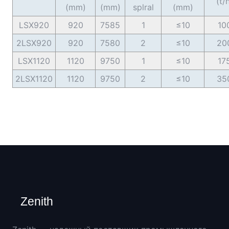
(t/
(mm)
(mm)
splral
(mm)
LSX920
920
7585
1
≤10
10
2LSX920
920
7580
2
≤10
20
LSX1120
1120
9750
1
≤10
17
2LSX1120
1120
9750
2
≤10
35
Zenith