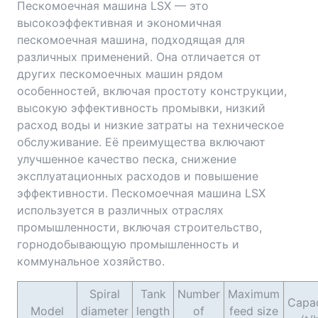
Пескомоечная машина LSX — это
высокоэффективная и экономичная
пескомоечная машина, подходящая для
различных применений. Она отличается от
других пескомоечных машин рядом
особенностей, включая простоту конструкции,
высокую эффективность промывки, низкий
расход воды и низкие затраты на техническое
обслуживание. Её преимущества включают
улучшенное качество песка, снижение
эксплуатационных расходов и повышение
эффективности. Пескомоечная машина LSX
используется в различных отраслях
промышленности, включая строительство,
горнодобывающую промышленность и
коммунальное хозяйство.
Spiral
Tank
Number
Maximum
Capac
Model
diameter
length
of
feed size