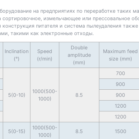
орудование на предприятиях по переработке таких мат
а сортировочное, измельчающее или прессовальное об
 конструкция питателя и система пылеудаления также
ми, такими как электронные отходы.
Double
Inclination
Speed
Maximum feed
amplitude
)
(°)
(r/min)
size (mm)
(mm)
700
900
1000(500-
5(0-10)
8.5
900
1000)
1200
1200
1000(500-
5(0-15)
8.5
1500
1000)