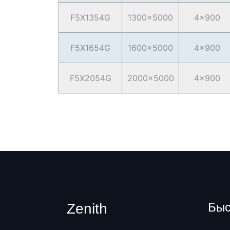
F5X1354G
1300×5000
4×900
F5X1654G
1600×5000
4×900
F5X2054G
2000×5000
4×900
Быс
Zenith