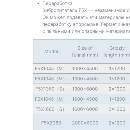
Переработка
Вибропитатель F5X — незаменимое об
Он может подавать эти материалы н
переработку вторсырья. Герметичная
с пыльными или опасными материала
Size of
Grizzly
Model
funnel (mm)
length (mm
F5X1045（M）
1000×4500
1×1200
F5X1345（M）
1300×4500
1×1200
F5X1360（S）
1300×6000
2×1200
F5X1645（M）
1600×4500
1×1200
F5X1660（S）
1600×6000
2×1200
F5X2060
2000×6000
2×1200