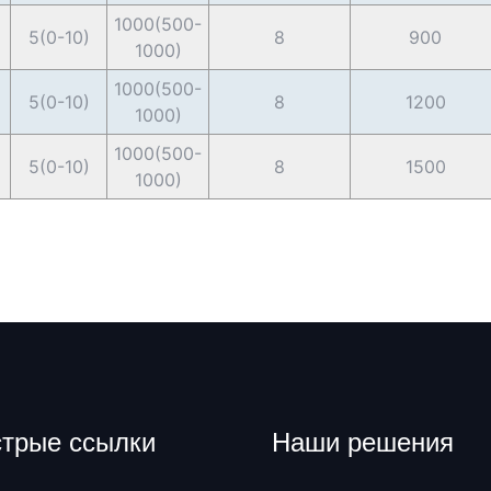
1000(500-
5(0-10)
8
900
1000)
1000(500-
5(0-10)
8
1200
1000)
1000(500-
5(0-10)
8
1500
1000)
трые ссылки
Наши решения