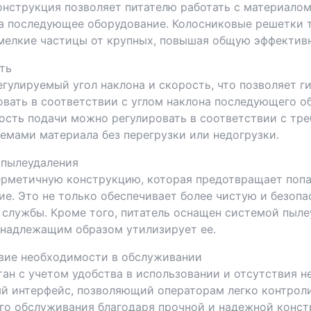
нструкция позволяет питателю работать с материалом
на последующее оборудование. Колосниковые решетки
мелкие частицы от крупных, повышая общую эффективн
ть
гулируемый угол наклона и скорость, что позволяет г
овать в соответствии с углом наклона последующего о
ость подачи можно регулировать в соответствии с тре
емами материала без перегрузки или недогрузки.
 пылеудаления
ерметичную конструкцию, которая предотвращает попад
е. Это не только обеспечивает более чистую и безопа
 службы. Кроме того, питатель оснащен системой пыле
 надлежащим образом утилизирует ее.
твие необходимости в обслуживании
ан с учетом удобства в использовании и отсутствия 
ый интерфейс, позволяющий операторам легко контроли
го обслуживания благодаря прочной и надежной конс