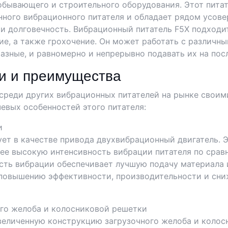
бывающего и строительного оборудования. Этот питат
ного вибрационного питателя и обладает рядом усов
 и долговечность. Вибрационный питатель F5X подходи
ие, а также грохочение. Он может работать с различн
азные, и равномерно и непрерывно подавать их на по
и и преимущества
среди других вибрационных питателей на рынке свои
евых особенностей этого питателя:
и
ет в качестве привода двухвибрационный двигатель. 
лее высокую интенсивность вибрации питателя по ср
сть вибрации обеспечивает лучшую подачу материала 
к повышению эффективности, производительности и сн
ого желоба и колосниковой решетки
величенную конструкцию загрузочного желоба и колос