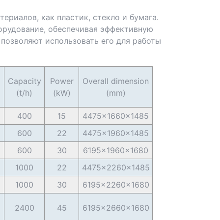
ериалов, как пластик, стекло и бумага.
орудование, обеспечивая эффективную
 позволяют использовать его для работы
Capacity
Power
Overall dimension
(t/h)
(kW)
(mm)
400
15
4475×1660×1485
600
22
4475×1960×1485
600
30
6195×1960×1680
1000
22
4475×2260×1485
1000
30
6195×2260×1680
2400
45
6195×2660×1680