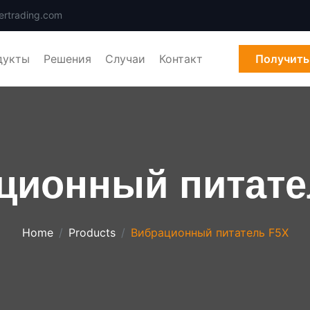
ertrading.com
дукты
Решения
Случаи
Контакт
Получить
ционный питате
Home
Products
Вибрационный питатель F5X