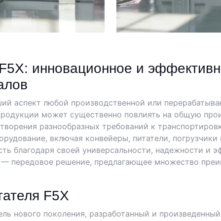
F5X: инновационное и эффектив
алов
ий аспект любой производственной или перерабатыва
продукции может существенно повлиять на общую прои
етворения разнообразных требований к транспортиров
рудование, включая конвейеры, питатели, погрузчики
ть благодаря своей универсальности, надежности и эф
 — передовое решение, предлагающее множество преи
тателя F5X
ль нового поколения, разработанный и произведенный 