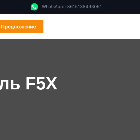
WhatsApp:+8615138493061
 Предложение
ль F5X