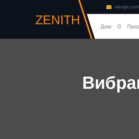
alex@crush
ZENITH
Дом
О
Про
Вибра