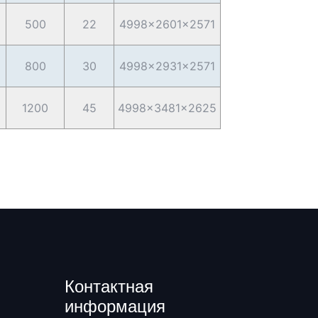
500
22
4998×2601×2571
800
30
4998×2931×2571
1200
45
4998×3481×2625
Контактная
информация